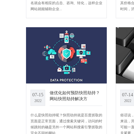
名就会有相应的点击、咨询、转化，这样企业
其价格
网站就能辅助企业...
时间，消
做优化如何预防快照劫持？
07-15
07-14
网站快照劫持解决方
2022
2022
什么是快照劫持呢？快照劫持就是百度抓取的
俗话说
页面是正常页面，通过搜索关键词，访问的时
来说，
候跳转的确是另外一个网站和搜索引擎抓取的
可能一
完全不同的网站。...
关紧要，