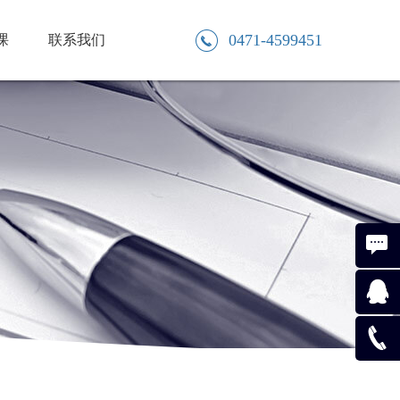
0471-4599451
课
联系我们
投诉建
议
在线咨
询
047145